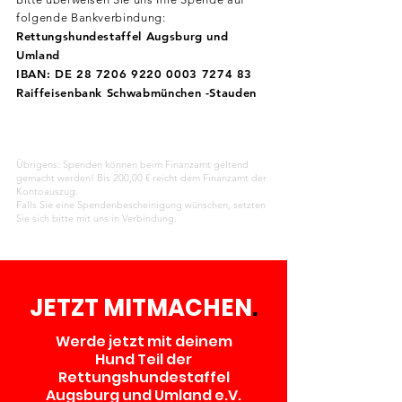
folgende Bankverbindung:
Rettungshundestaffel Augsburg und
Umland
IBAN: DE
28 7206 9220 0003
7274 83
Raiffeisenbank Schwabmünchen -Stauden
Übrigens: Spenden können beim Finanzamt geltend
gemacht werden! Bis 200,00 € reicht dem Finanzamt der
Kontoauszug.
Falls Sie eine Spendenbescheinigung wünschen, setzten
Sie sich bitte mit uns in Verbindung.
JETZT MITMACHEN
.
Werde jetzt mit deinem
Hund
Teil der
Rettungshundestaffel
Augsburg und Umland e.V.